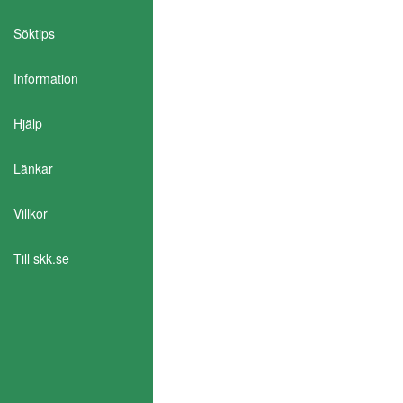
Söktips
Information
Aktivera Talande Webb
Hjälp
Länkar
Villkor
Till skk.se