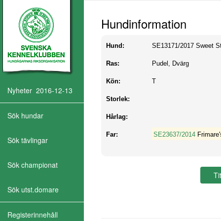
Hundinformation
Hund:
SE13171/2017
Sweet St
Ras:
Pudel, Dvärg
Kön:
T
Nyheter 2016-12-13
Storlek:
Sök hundar
Hårlag:
Far:
SE23637/2014
Frimare'
Sök tävlingar
Sök championat
Sök utst.domare
Registerinnehåll