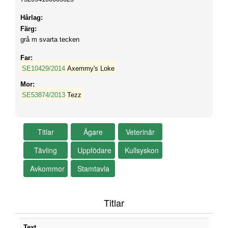
Hårlag:
Färg:
grå m svarta tecken
Far:
SE10429/2014
Axemmy's Loke
Mor:
SE53874/2013
Tezz
Titlar
Text