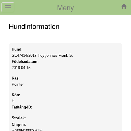
Meny
Toggle
navigation
Hundinformation
Hund:
SE47434/2017
Höytjönna's Frank S.
Födelsedatum:
2016-04-15
Ras:
Pointer
Kön:
H
Tat/tång-ID:
Storlek:
Chip-nr:
578094100027096