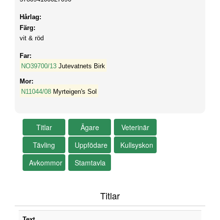
Hårlag:
Färg:
vit & röd
Far:
NO39700/13
Jutevatnets Birk
Mor:
N11044/08
Myrteigen's Sol
Titlar
Text