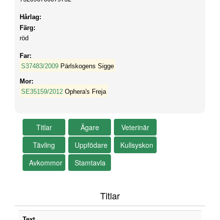
Hårlag:
Färg:
röd
Far:
S37483/2009
Pärlskogens Sigge
Mor:
SE35159/2012
Ophera's Freja
Titlar
Text