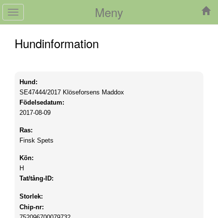
Meny
Toggle
navigation
Hundinformation
Hund:
SE47444/2017
Klöseforsens Maddox
Födelsedatum:
2017-08-09
Ras:
Finsk Spets
Kön:
H
Tat/tång-ID:
Storlek:
Chip-nr:
752096700079732