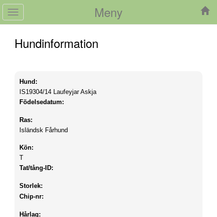
Meny
Toggle
navigation
Hundinformation
Hund:
IS19304/14
Laufeyjar Askja
Födelsedatum:
Ras:
Isländsk Fårhund
Kön:
T
Tat/tång-ID:
Storlek:
Chip-nr:
Hårlag: