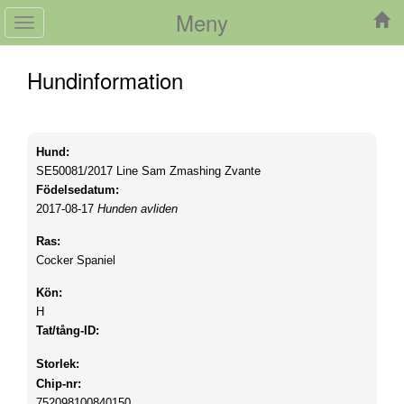
Meny
Toggle
navigation
Hundinformation
Hund:
SE50081/2017
Line Sam Zmashing Zvante
Födelsedatum:
2017-08-17
Hunden avliden
Ras:
Cocker Spaniel
Kön:
H
Tat/tång-ID:
Storlek:
Chip-nr:
752098100840150