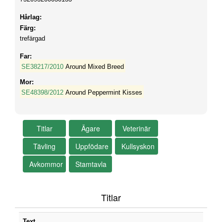
Hårlag:
Färg:
trefärgad
Far:
SE38217/2010
Around Mixed Breed
Mor:
SE48398/2012
Around Peppermint Kisses
Titlar
Text