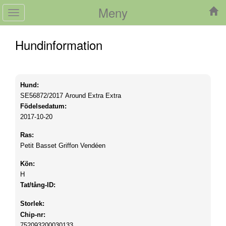
Meny
Toggle
navigation
Hundinformation
Hund:
SE56872/2017
Around Extra Extra
Födelsedatum:
2017-10-20
Ras:
Petit Basset Griffon Vendéen
Kön:
H
Tat/tång-ID:
Storlek:
Chip-nr:
752093200030133