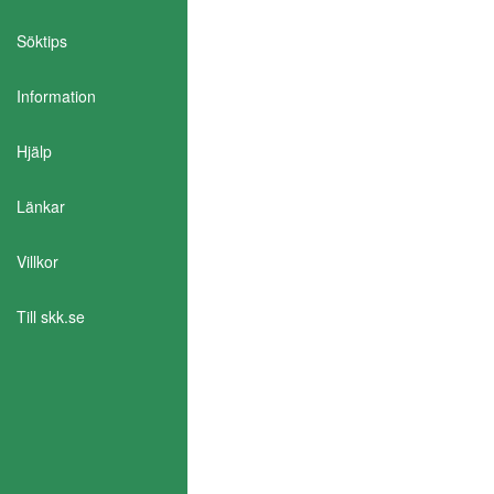
Söktips
Information
Aktivera Talande Webb
Hjälp
Länkar
Villkor
Till skk.se