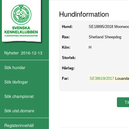
Hundinformation
Hund:
SE18895/2018
Moorwoo
Ras:
Shetland Sheepdog
Kön:
H
Nyheter 2016-12-13
Storlek:
Sök hundar
Hårlag:
Far:
SE38619/2017
Louanda
Sök tävlingar
Sök championat
Sök utst.domare
Registerinnehåll