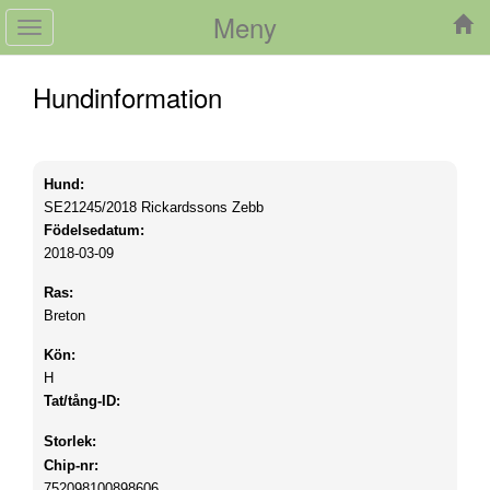
Meny
Toggle
navigation
Hundinformation
Hund:
SE21245/2018
Rickardssons Zebb
Födelsedatum:
2018-03-09
Ras:
Breton
Kön:
H
Tat/tång-ID:
Storlek:
Chip-nr:
752098100898606