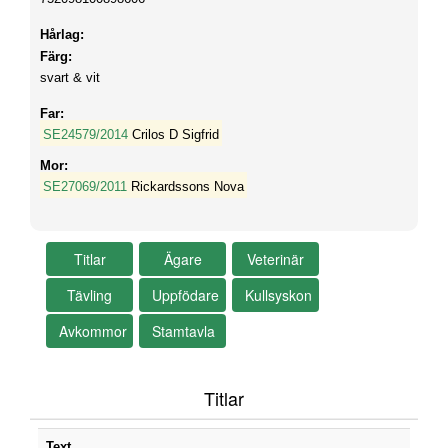
Hårlag:
Färg:
svart & vit
Far:
SE24579/2014
Crilos D Sigfrid
Mor:
SE27069/2011
Rickardssons Nova
Titlar
Text