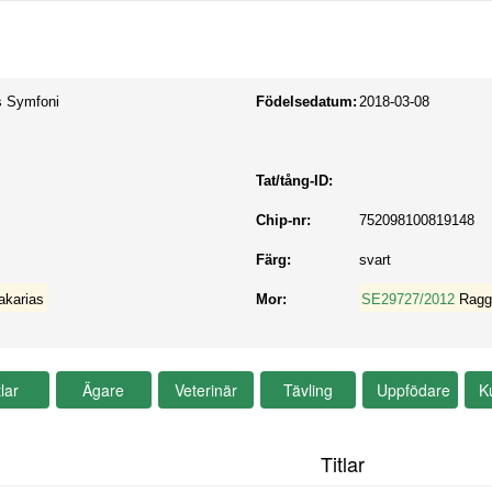
s Symfoni
Födelsedatum:
2018-03-08
Tat/tång-ID:
Chip-nr:
752098100819148
Färg:
svart
akarias
Mor:
SE29727/2012
Ragg
Titlar