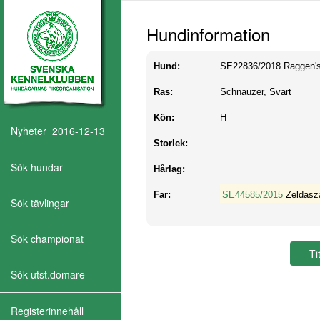
Hundinformation
Hund:
SE22836/2018
Raggen'
Ras:
Schnauzer, Svart
Kön:
H
Nyheter 2016-12-13
Storlek:
Sök hundar
Hårlag:
Far:
SE44585/2015
Zeldasz
Sök tävlingar
Sök championat
Sök utst.domare
Registerinnehåll