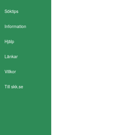
Söktips
Information
Aktivera Talande Webb
Hjälp
Länkar
Villkor
Till skk.se