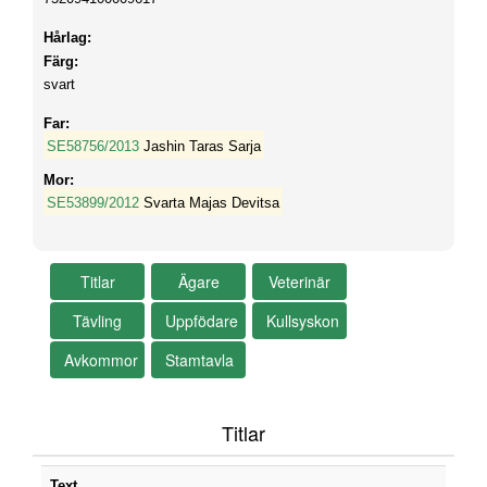
Hårlag:
Färg:
svart
Far:
SE58756/2013
Jashin Taras Sarja
Mor:
SE53899/2012
Svarta Majas Devitsa
Titlar
Text