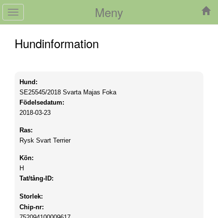
Meny
Toggle
navigation
Hundinformation
Hund:
SE25545/2018
Svarta Majas Foka
Födelsedatum:
2018-03-23
Ras:
Rysk Svart Terrier
Kön:
H
Tat/tång-ID:
Storlek:
Chip-nr:
752094100009617