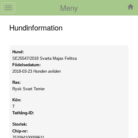
Meny
Toggle
navigation
Hundinformation
Hund:
SE25547/2018
Svarta Majas Felitsa
Födelsedatum:
2018-03-23
Hunden avliden
Ras:
Rysk Svart Terrier
Kön:
T
Tat/tång-ID:
Storlek:
Chip-nr:
752094100009611