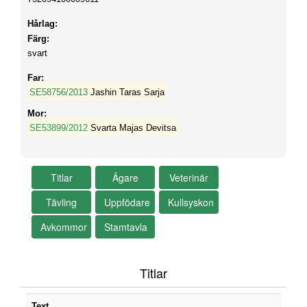
Hårlag:
Färg:
svart
Far:
SE58756/2013
Jashin Taras Sarja
Mor:
SE53899/2012
Svarta Majas Devitsa
Titlar
Text