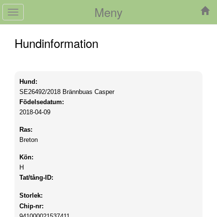
Meny
Toggle
navigation
Hundinformation
Hund:
SE26492/2018
Brännbuas Casper
Födelsedatum:
2018-04-09
Ras:
Breton
Kön:
H
Tat/tång-ID:
Storlek:
Chip-nr:
941000021537411