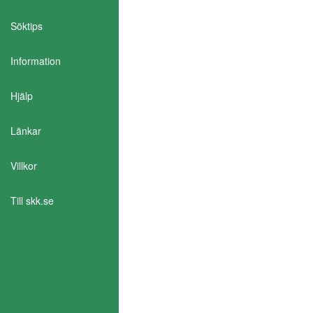
Söktips
Information
Aktivera Talande Webb
Hjälp
Länkar
Villkor
Till skk.se