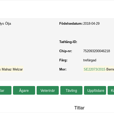
ys Ölja
Födelsedatum:
2018-04-29
Tat/tång-ID:
Chip-nr:
752093200046218
Färg:
trefärgad
 Mahaz Melzar
Mor:
SE22073/2015
Bern
Titlar