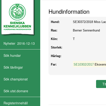
Hundinformation
Hund:
SE30372/2018
Miss Lad
Ras:
Berner Sennenhund
Kön:
T
Nyheter 2016-12-13
Storlek:
Sök hundar
Hårlag:
Far:
SE10302/2017
Ekoxens
Sök tävlingar
Sök championat
Sök utst.domare
Registerinnehåll