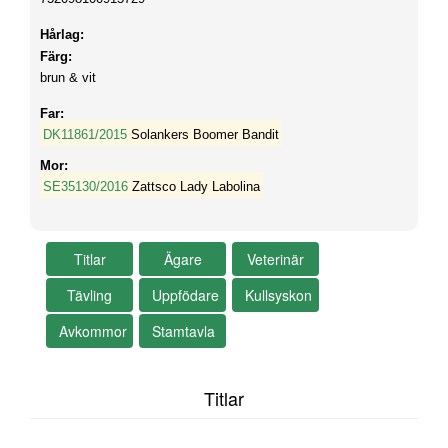
Hårlag:
Färg:
brun & vit
Far:
DK11861/2015
Solankers Boomer Bandit
Mor:
SE35130/2016
Zattsco Lady Labolina
Titlar