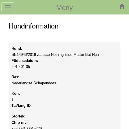
Meny
Toggle
navigation
Hundinformation
Hund:
SE14943/2019
Zattsco Nothing Else Matter But Nea
Födelsedatum:
2019-01-05
Ras:
Nederlandse Schapendoes
Kön:
T
Tat/tång-ID:
Storlek:
Chip-nr:
752098100915729