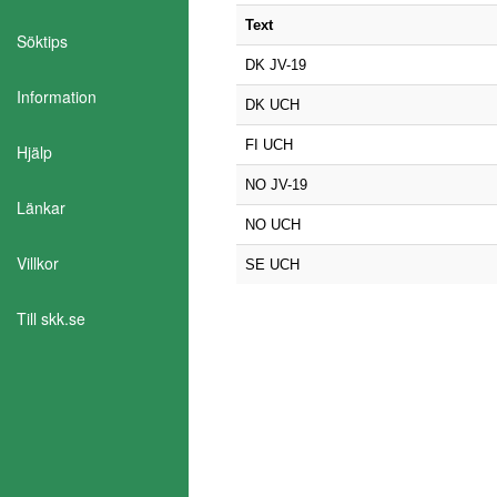
Text
Söktips
DK JV-19
Information
DK UCH
FI UCH
Hjälp
NO JV-19
Länkar
NO UCH
Villkor
SE UCH
Till skk.se
Aktivera Talande Webb