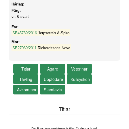
Hårlag:
Färg:
vit & svart
Far:
SE45739/2016
Jerpsetra's A-Spiro
Mor:
SE27069/2011
Rickardssons Nova
Titlar
Det finns inga registrerade titlar för denna hund.