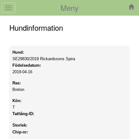
Meny
Toggle
navigation
Hundinformation
Hund:
SE29830/2019
Rickardssons Spira
Födelsedatum:
2019-04-16
Ras:
Breton
Kön:
T
Tat/tång-ID:
Storlek:
Chip-nr: