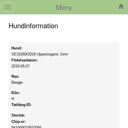
Meny
Toggle
navigation
Hundinformation
Hund:
SE31569/2019
Uppestugans Jorm
Födelsedatum:
2019-05-07
Ras:
Beagle
Kön:
H
Tat/tång-ID:
Storlek:
Chip-nr:
941000023822056