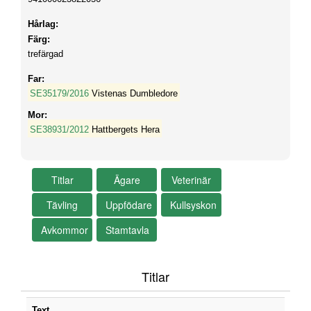
Hårlag:
Färg:
trefärgad
Far:
SE35179/2016
Vistenas Dumbledore
Mor:
SE38931/2012
Hattbergets Hera
Titlar
Text