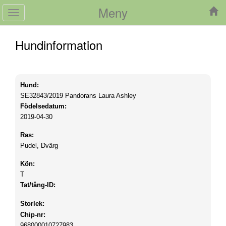
Meny
Toggle
navigation
Hundinformation
Hund:
SE32843/2019
Pandorans Laura Ashley
Födelsedatum:
2019-04-30
Ras:
Pudel, Dvärg
Kön:
T
Tat/tång-ID:
Storlek:
Chip-nr:
968000010727983