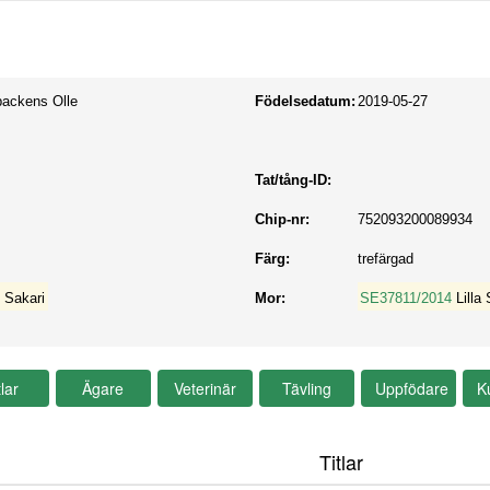
lbackens Olle
Födelsedatum:
2019-05-27
Tat/tång-ID:
Chip-nr:
752093200089934
Färg:
trefärgad
 Sakari
Mor:
SE37811/2014
Lill
Titlar