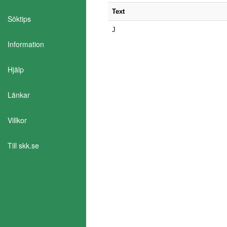
Text
Söktips
J
Information
Hjälp
Länkar
Aktivera Talande Webb
Villkor
Till skk.se