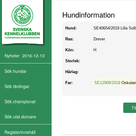
Hundinformation
Hund:
SE40654/2019
Lilla So
Ras:
Drever
Kön:
H
Nyheter 2016-12-13
Storlek:
Sök hundar
Hårlag:
Far:
SE12908/2019
Oskulan
Sök tävlingar
Sök championat
Sök utst.domare
Registerinnehåll