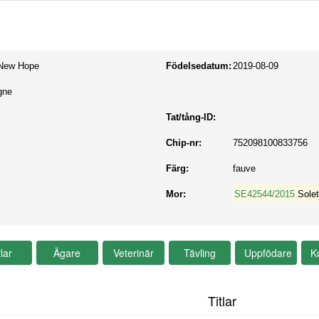
 New Hope
Födelsedatum:
2019-08-09
gne
Tat/tång-ID:
Chip-nr:
752098100833756
Färg:
fauve
Mor:
SE42544/2015
Sole
Titlar