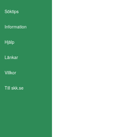
Söktips
Information
Aktivera Talande Webb
Hjälp
Länkar
Villkor
Till skk.se