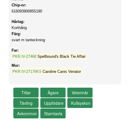
Chip-nr:
616093900855190
Hårlag:
Korthårig
Färg:
svart m tanteckning
Far:
PKR.IV-27468
Spellbound's Black Tie Affair
Mor:
PKR.IV-27176KS
Caroline Canis Venator