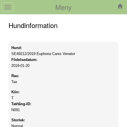
Meny
Toggle
navigation
Hundinformation
Hund:
SE49212/2019
Euphoria Canis Venator
Födelsedatum:
2019-01-20
Ras:
Tax
Kön:
T
Tat/tång-ID:
N091
Storlek:
Normal