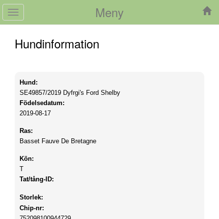
Meny
Toggle
navigation
Hundinformation
Hund:
SE49857/2019
Dyfrgi's Ford Shelby
Födelsedatum:
2019-08-17
Ras:
Basset Fauve De Bretagne
Kön:
T
Tat/tång-ID:
Storlek:
Chip-nr:
752098100944729