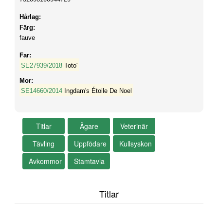
Hårlag:
Färg:
fauve
Far:
SE27939/2018
Toto'
Mor:
SE14660/2014
Ingdam's Étoile De Noel
Titlar