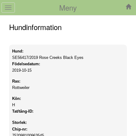
Meny
Toggle
navigation
Hundinformation
Hund:
SE56417/2019
Rose Creeks Black Eyes
Födelsedatum:
2019-10-15
Ras:
Rottweiler
Kön:
H
Tat/tång-ID:
Storlek:
Chip-nr:
752098100963545