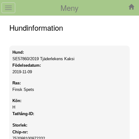
Meny
Toggle
navigation
Hundinformation
Hund:
SE57860/2019
Tjäderlekens Kaksi
Födelsedatum:
2019-11-09
Ras:
Finsk Spets
Kön:
H
Tat/tång-ID:
Storlek:
Chip-nr:
752098100972332