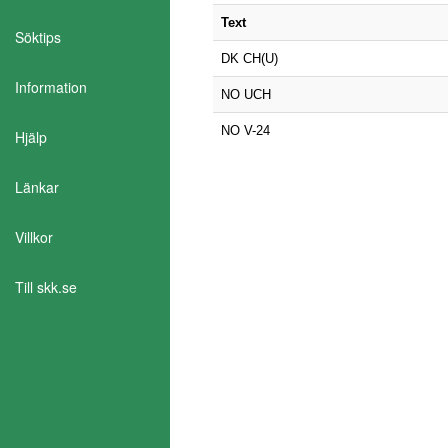
Text
Söktips
DK CH(U)
Information
NO UCH
NO V-24
Hjälp
Länkar
Villkor
Till skk.se
Aktivera Talande Webb