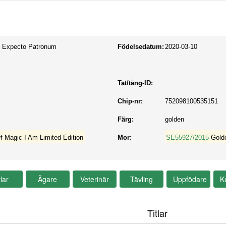
s Expecto Patronum
Födelsedatum:
2020-03-10
Tat/tång-ID:
Chip-nr:
752098100535151
Färg:
golden
f Magic I Am Limited Edition
Mor:
SE55927/2015
Gold
Titlar