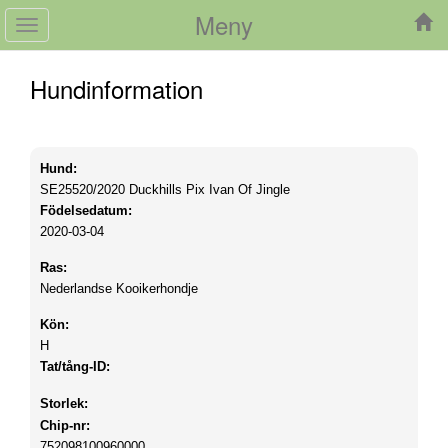
Meny
Toggle
navigation
Hundinformation
Hund:
SE25520/2020
Duckhills Pix Ivan Of Jingle
Födelsedatum:
2020-03-04
Ras:
Nederlandse Kooikerhondje
Kön:
H
Tat/tång-ID:
Storlek:
Chip-nr:
752098100960000