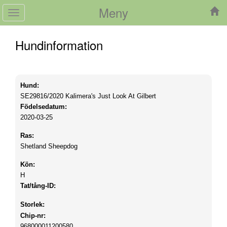
Meny
Toggle
navigation
Hundinformation
Hund:
SE29816/2020
Kalimera's Just Look At Gilbert
Födelsedatum:
2020-03-25
Ras:
Shetland Sheepdog
Kön:
H
Tat/tång-ID:
Storlek:
Chip-nr:
968000011200580