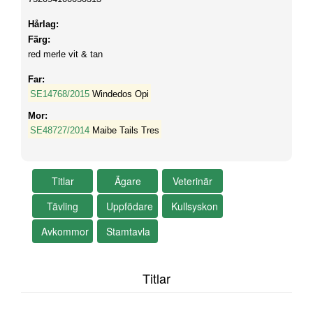
Hårlag:
Färg:
red merle vit & tan
Far:
SE14768/2015
Windedos Opi
Mor:
SE48727/2014
Maibe Tails Tres
Titlar