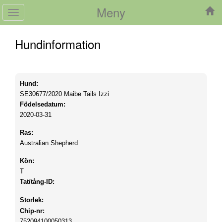
Meny
Toggle
navigation
Hundinformation
Hund:
SE30677/2020
Maibe Tails Izzi
Födelsedatum:
2020-03-31
Ras:
Australian Shepherd
Kön:
T
Tat/tång-ID:
Storlek:
Chip-nr:
752094100050313