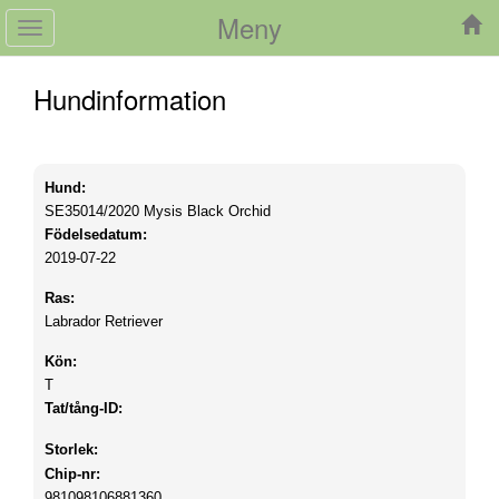
Meny
Toggle
navigation
Hundinformation
Hund:
SE35014/2020
Mysis Black Orchid
Födelsedatum:
2019-07-22
Ras:
Labrador Retriever
Kön:
T
Tat/tång-ID:
Storlek:
Chip-nr:
981098106881360