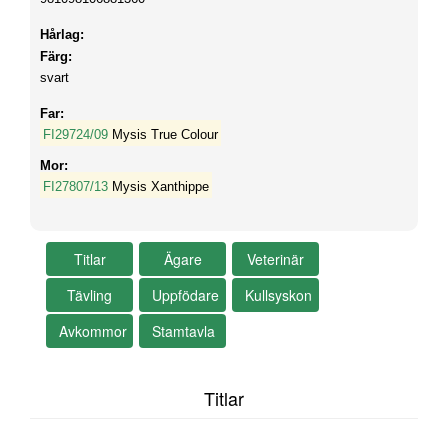
Hårlag:
Färg:
svart
Far:
FI29724/09
Mysis True Colour
Mor:
FI27807/13
Mysis Xanthippe
Titlar