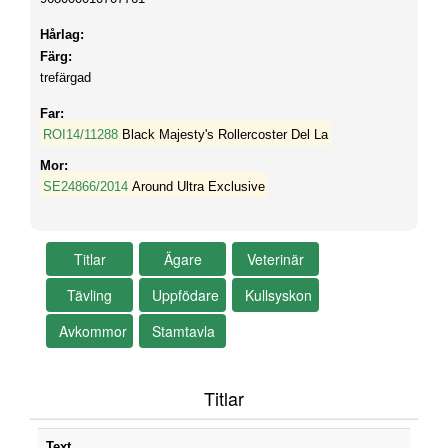
Hårlag:
Färg:
trefärgad
Far:
ROI14/11288
Black Majesty's Rollercoster Del La
Mor:
SE24866/2014
Around Ultra Exclusive
Titlar
Text