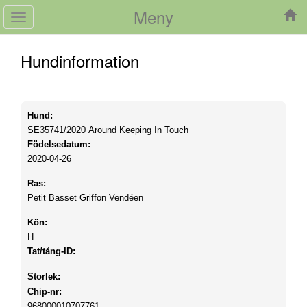
Meny
Toggle
navigation
Hundinformation
Hund:
SE35741/2020
Around Keeping In Touch
Födelsedatum:
2020-04-26
Ras:
Petit Basset Griffon Vendéen
Kön:
H
Tat/tång-ID:
Storlek:
Chip-nr:
968000010707761