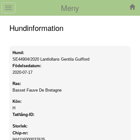
Meny
Toggle
navigation
Hundinformation
Hund:
SE44904/2020
Lantlollans Gentila Guifford
Födelsedatum:
2020-07-17
Ras:
Basset Fauve De Bretagne
Kön:
H
Tat/tång-ID:
Storlek:
Chip-nr:
944116000037625