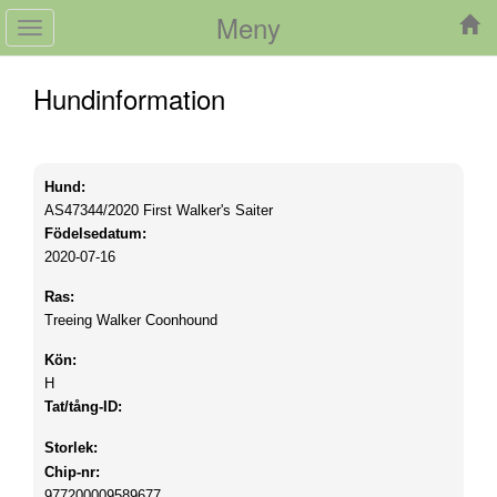
Meny
Toggle
navigation
Hundinformation
Hund:
AS47344/2020
First Walker's Saiter
Födelsedatum:
2020-07-16
Ras:
Treeing Walker Coonhound
Kön:
H
Tat/tång-ID:
Storlek:
Chip-nr:
977200009589677