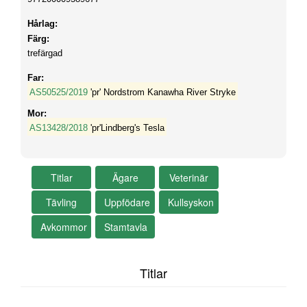
Hårlag:
Färg:
trefärgad
Far:
AS50525/2019
'pr' Nordstrom Kanawha River Stryke
Mor:
AS13428/2018
'pr'Lindberg's Tesla
Titlar