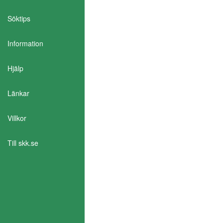
Söktips
Information
Aktivera Talande Webb
Hjälp
Länkar
Villkor
Till skk.se