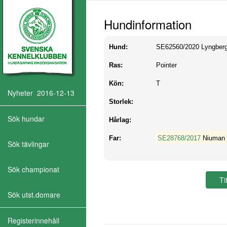
Hundinformation
Hund:
SE62560/2020
Lyngber
Ras:
Pointer
Kön:
T
Nyheter 2016-12-13
Storlek:
Sök hundar
Hårlag:
Far:
SE28768/2017
Niuman 
Sök tävlingar
Sök championat
Sök utst.domare
Registerinnehåll