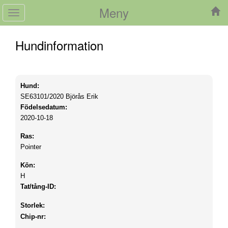
Meny
Toggle
navigation
Hundinformation
Hund:
SE63101/2020
Björås Erik
Födelsedatum:
2020-10-18
Ras:
Pointer
Kön:
H
Tat/tång-ID:
Storlek:
Chip-nr: