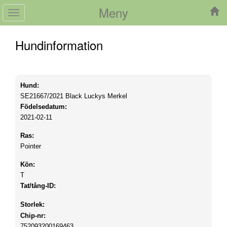
Meny
Toggle
navigation
Hundinformation
Hund:
SE21667/2021
Black Luckys Merkel
Födelsedatum:
2021-02-11
Ras:
Pointer
Kön:
T
Tat/tång-ID:
Storlek:
Chip-nr:
752093200169463