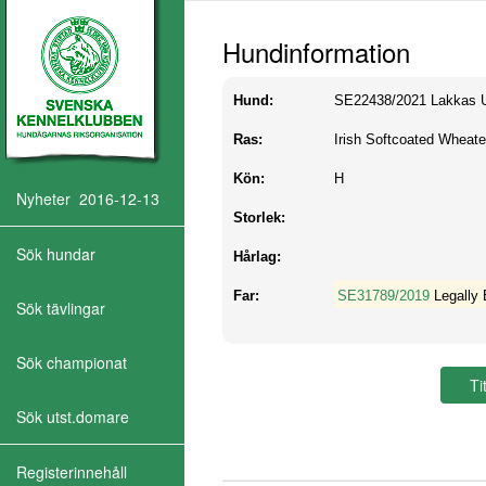
Hundinformation
Hund:
SE22438/2021
Lakkas U
Ras:
Irish Softcoated Wheate
Kön:
H
Nyheter 2016-12-13
Storlek:
Sök hundar
Hårlag:
Far:
SE31789/2019
Legally
Sök tävlingar
Sök championat
Sök utst.domare
Registerinnehåll