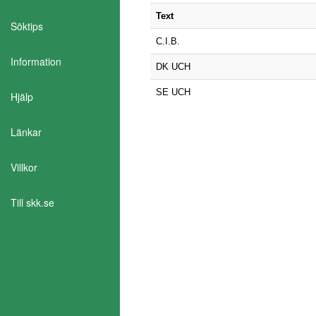
Text
Söktips
C.I.B.
Information
DK UCH
SE UCH
Hjälp
Länkar
Villkor
Till skk.se
Aktivera Talande Webb