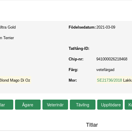
ltra Gold
Födelsedatum:
2021-03-09
n Terrier
Tat/tång-ID:
Chip-nr:
941000026218468
Färg:
vetefärgad
 Blond Mago Di Oz
Mor:
SE21736/2018
Lakk
Titlar