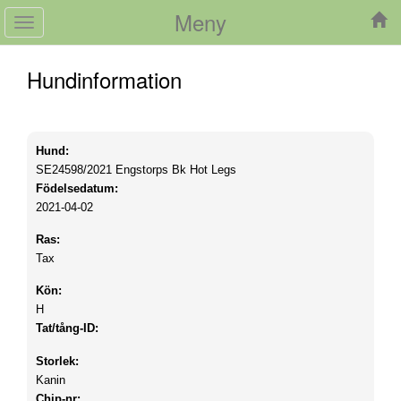
Meny
Toggle
navigation
Hundinformation
Hund:
SE24598/2021
Engstorps Bk Hot Legs
Födelsedatum:
2021-04-02
Ras:
Tax
Kön:
H
Tat/tång-ID:
Storlek:
Kanin
Chip-nr: