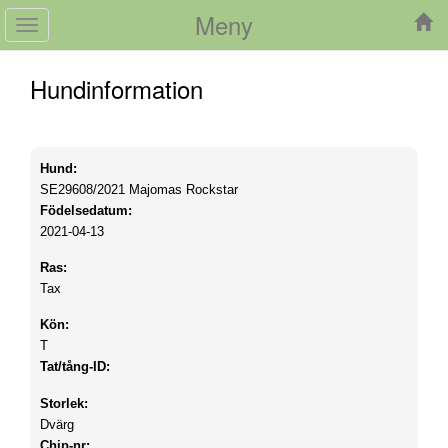
Meny
Toggle
navigation
Hundinformation
Hund:
SE29608/2021
Majomas Rockstar
Födelsedatum:
2021-04-13
Ras:
Tax
Kön:
T
Tat/tång-ID:
Storlek:
Dvärg
Chip-nr: