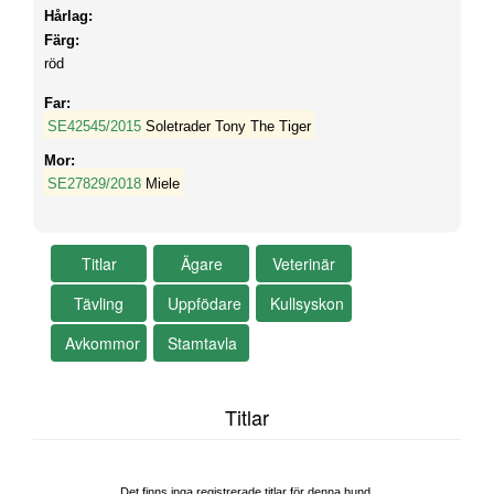
Hårlag:
Färg:
röd
Far:
SE42545/2015
Soletrader Tony The Tiger
Mor:
SE27829/2018
Miele
Titlar
Det finns inga registrerade titlar för denna hund.