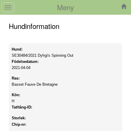
Meny
Toggle
navigation
Hundinformation
Hund:
SE30484/2021
Dyfrgi's Spinning Out
Födelsedatum:
2021-04-04
Ras:
Basset Fauve De Bretagne
Kön:
H
Tat/tång-ID:
Storlek:
Chip-nr: