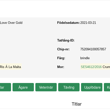
 Love Over Gold
Födelsedatum:
2021-03-21
Tat/tång-ID:
Chip-nr:
752094100057857
Färg:
brindle
 Ris Á La Malta
Mor:
SE54612/2016
Crum
Titlar