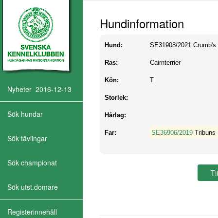
Hundinformation
Hund:
SE31908/2021
Crumb's
Ras:
Cairnterrier
Kön:
T
Nyheter 2016-12-13
Storlek:
Sök hundar
Hårlag:
Far:
SE36906/2019
Tribuns
Sök tävlingar
Sök championat
Sök utst.domare
Registerinnehåll