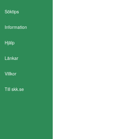
Söktips
Information
Aktivera Talande Webb
Hjälp
Länkar
Villkor
Till skk.se