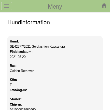
Meny
Toggle
navigation
Hundinformation
Hund:
SE42377/2021
Goldfashion Kassandra
Födelsedatum:
2021-05-20
Ras:
Golden Retriever
Kön:
T
Tat/tång-ID:
Storlek:
Chip-nr:
941000025960960