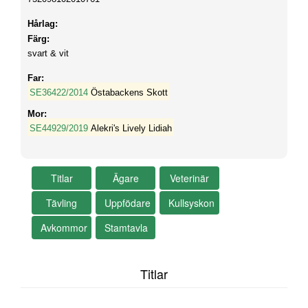
Hårlag:
Färg:
svart & vit
Far:
SE36422/2014
Östabackens Skott
Mor:
SE44929/2019
Alekri's Lively Lidiah
Titlar