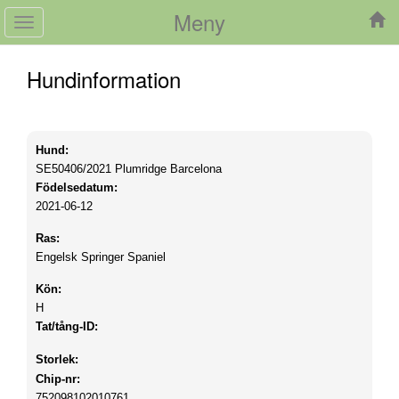
Meny
Toggle
navigation
Hundinformation
Hund:
SE50406/2021
Plumridge Barcelona
Födelsedatum:
2021-06-12
Ras:
Engelsk Springer Spaniel
Kön:
H
Tat/tång-ID:
Storlek:
Chip-nr:
752098102010761