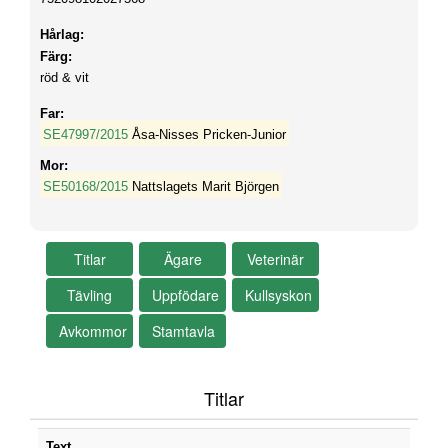
Hårlag:
Färg:
röd & vit
Far:
SE47997/2015
Åsa-Nisses Pricken-Junior
Mor:
SE50168/2015
Nattslagets Marit Björgen
Titlar
Text