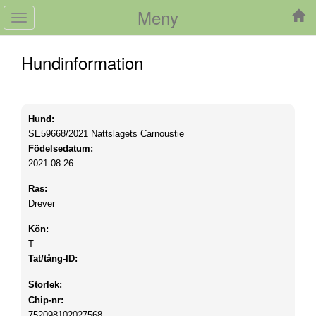
Meny
Toggle
navigation
Hundinformation
Hund:
SE59668/2021
Nattslagets Carnoustie
Födelsedatum:
2021-08-26
Ras:
Drever
Kön:
T
Tat/tång-ID:
Storlek:
Chip-nr:
752098102027568