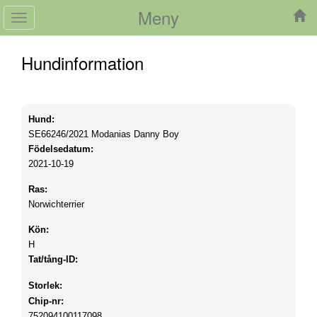
Meny
Toggle
navigation
Hundinformation
Hund:
SE66246/2021
Modanias Danny Boy
Födelsedatum:
2021-10-19
Ras:
Norwichterrier
Kön:
H
Tat/tång-ID:
Storlek:
Chip-nr:
752094100117098