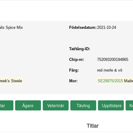
ils Spice Mix
Födelsedatum:
2021-10-24
Tat/tång-ID:
Chip-nr:
752093200194865
Färg:
red merle & vit
reek's Steele
Mor:
SE28975/2015
Maib
Titlar