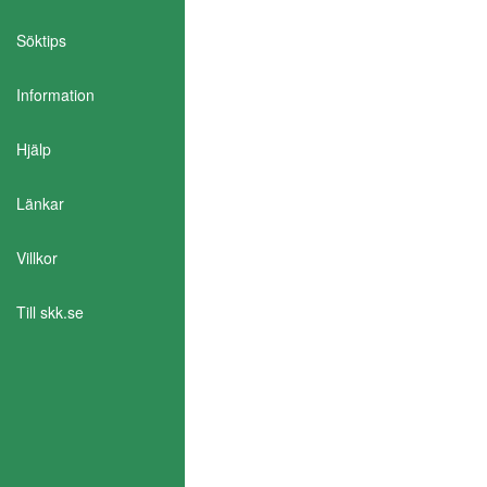
Söktips
Information
Aktivera Talande Webb
Hjälp
Länkar
Villkor
Till skk.se