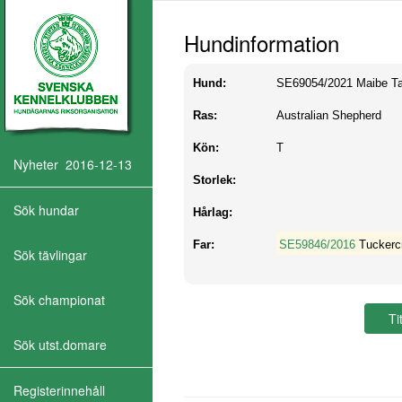
Hundinformation
Hund:
SE69054/2021
Maibe Ta
Ras:
Australian Shepherd
Kön:
T
Nyheter 2016-12-13
Storlek:
Sök hundar
Hårlag:
Far:
SE59846/2016
Tuckerc
Sök tävlingar
Sök championat
Sök utst.domare
Registerinnehåll