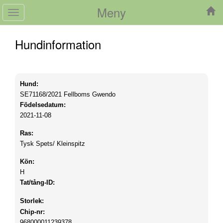
Meny
Toggle
navigation
Hundinformation
Hund:
SE71168/2021
Fellboms Gwendo
Födelsedatum:
2021-11-08
Ras:
Tysk Spets/ Kleinspitz
Kön:
H
Tat/tång-ID:
Storlek:
Chip-nr:
968000011239378