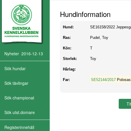
Hundinformation
Hund:
SE16158/2022
Jeppesgå
Ras:
Pudel, Toy
Kön:
T
Nyheter 2016-12-13
Storlek:
Toy
Sök hundar
Hårlag:
Far:
SE52144/2017
Polosas 
Sök tävlingar
Sök championat
Sök utst.domare
Registerinnehåll