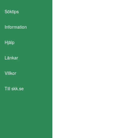
Söktips
Information
Aktivera Talande Webb
Hjälp
Länkar
Villkor
Till skk.se