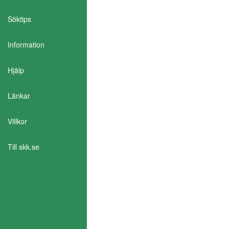
Söktips
Information
Aktivera Talande Webb
Hjälp
Länkar
Villkor
Till skk.se