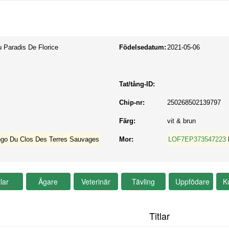
 Paradis De Florice
Födelsedatum:
2021-05-06
Tat/tång-ID:
Chip-nr:
250268502139797
Färg:
vit & brun
go Du Clos Des Terres Sauvages
Mor:
LOF7EP373547223
Titlar