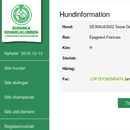
Hundinformation
Hund:
SE30414/2022
Sesar Du
Ras:
Épagneul Francais
Kön:
H
Nyheter 2016-12-13
Storlek:
Sök hundar
Hårlag:
Far:
LOF7EP362585474
Jan
Sök tävlingar
Sök championat
Sök utst.domare
Registerinnehåll