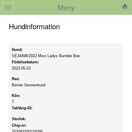
Meny
Toggle
navigation
Hundinformation
Hund:
SE34498/2022
Miss Ladys Bumble Bee
Födelsedatum:
2022-05-23
Ras:
Berner Sennenhund
Kön:
T
Tat/tång-ID:
Storlek:
Chip-nr:
752093200219295