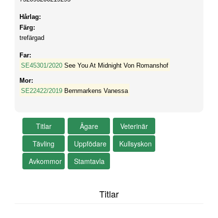
Hårlag:
Färg:
trefärgad
Far:
SE45301/2020
See You At Midnight Von Romanshof
Mor:
SE22422/2019
Bernmarkens Vanessa
Titlar